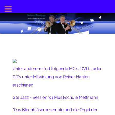
Unter anderem sind folgende MC's, DVD's oder
CD's unter Mitwirkung von Reiner Hanten
erschienen
9’te Jazz - Session ‘91 Musikschule Mettmann
“Das Blechbläserensemble und die Orgel der